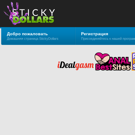
Добро пожаловать
Регистрация
Домашняя страница StickyDollars
Присоединяйтесь к нашей програ